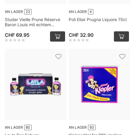
AN LAGER
23
AN LAGER
4
Studer Vieille Prune Réserve
Poli Elisir Prugna Liquore 70cl
Baron Louis mit echtem
Goldfilter, 24 Karat, 70cl
CHF 69.95
CHF 32.90
AN LAGER
80
AN LAGER
93