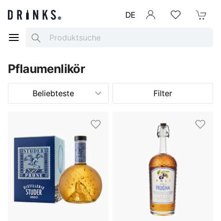
DE
Anmelden
Merkliste
Mein War
Search
Pflaumenlikör
Beliebteste
Filter