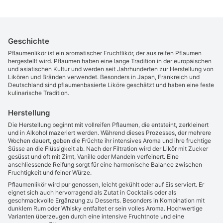
Geschichte
Pflaumenlikör ist ein aromatischer Fruchtlikör, der aus reifen Pflaumen
hergestellt wird. Pflaumen haben eine lange Tradition in der europäischen
und asiatischen Kultur und werden seit Jahrhunderten zur Herstellung von
Likören und Bränden verwendet. Besonders in Japan, Frankreich und
Deutschland sind pflaumenbasierte Liköre geschätzt und haben eine feste
kulinarische Tradition.
Herstellung
Die Herstellung beginnt mit vollreifen Pflaumen, die entsteint, zerkleinert
und in Alkohol mazeriert werden. Während dieses Prozesses, der mehrere
Wochen dauert, geben die Früchte ihr intensives Aroma und ihre fruchtige
Süsse an die Flüssigkeit ab. Nach der Filtration wird der Likör mit Zucker
gesüsst und oft mit Zimt, Vanille oder Mandeln verfeinert. Eine
anschliessende Reifung sorgt für eine harmonische Balance zwischen
Fruchtigkeit und feiner Würze.
Pflaumenlikör wird pur genossen, leicht gekühlt oder auf Eis serviert. Er
eignet sich auch hervorragend als Zutat in Cocktails oder als
geschmackvolle Ergänzung zu Desserts. Besonders in Kombination mit
dunklem Rum oder Whisky entfaltet er sein volles Aroma. Hochwertige
Varianten überzeugen durch eine intensive Fruchtnote und eine