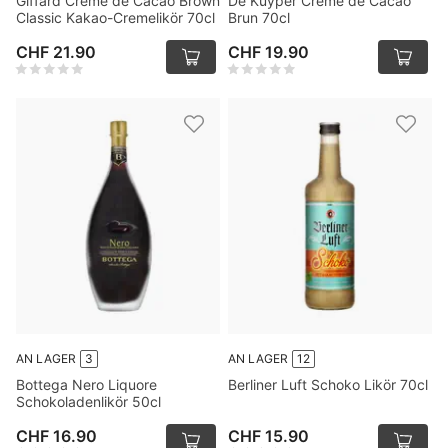
Giffard Crème de Cacao Brown
De Kuyper Crème de Cacao
Classic Kakao-Cremelikör 70cl
Brun 70cl
CHF 21.90
CHF 19.90
AN LAGER
3
AN LAGER
12
Bottega Nero Liquore
Berliner Luft Schoko Likör 70cl
Schokoladenlikör 50cl
CHF 16.90
CHF 15.90