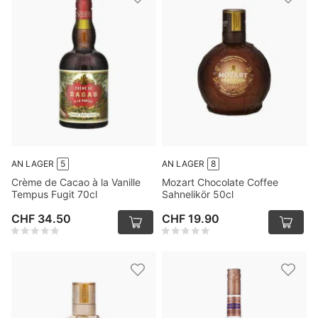
AN LAGER
5
AN LAGER
8
Crème de Cacao à la Vanille
Mozart Chocolate Coffee
Tempus Fugit 70cl
Sahnelikör 50cl
CHF 34.50
CHF 19.90