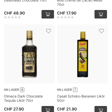
Deadhead Chocolate 70cl
Bols Crème de Cacao weiss
70cl
CHF 48.90
CHF 17.90
AN LAGER
6
AN LAGER
7
Olmeca Dark Chocolate
Casali Schoko-Bananen Likör
Tequila Likör 70cl
50cl
CHF 27.90
CHF 21.90