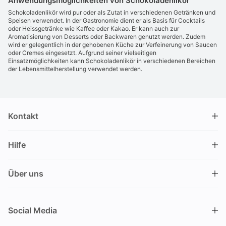
Anwendungsmöglichkeiten von Schokoladenlikör
Schokoladenlikör wird pur oder als Zutat in verschiedenen Getränken und
Speisen verwendet. In der Gastronomie dient er als Basis für Cocktails
oder Heissgetränke wie Kaffee oder Kakao. Er kann auch zur
Aromatisierung von Desserts oder Backwaren genutzt werden. Zudem
wird er gelegentlich in der gehobenen Küche zur Verfeinerung von Saucen
oder Cremes eingesetzt. Aufgrund seiner vielseitigen
Einsatzmöglichkeiten kann Schokoladenlikör in verschiedenen Bereichen
der Lebensmittelherstellung verwendet werden.
Kontakt
DRINKS.CH / Silverbogen AG
Hilfe
Nüschelerstrasse 35
8001 Zürich
FAQ
Schweiz
Über uns
Bestellvorgang
Kundendienst
Kontakt
Gutschein einlösen
+41 44 520 09 09
Social Media
info@drinks.ch
Über uns
Lieferung & Abholung
Montag bis Freitag
Geschichte