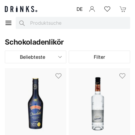
DE
Anmelden
Merkliste
Mein War
Search
Schokoladenlikör
Beliebteste
Filter