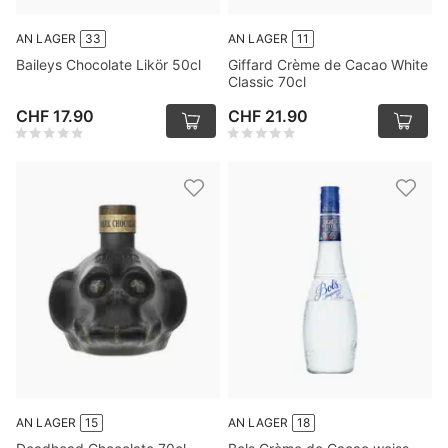
AN LAGER
33
AN LAGER
11
Baileys Chocolate Likör 50cl
Giffard Crème de Cacao White
Classic 70cl
CHF 17.90
CHF 21.90
AN LAGER
15
AN LAGER
18