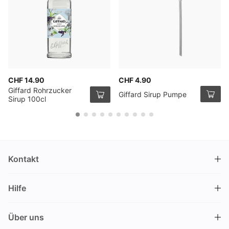
CHF 14.90
CHF 4.90
Giffard Rohrzucker
Giffard Sirup Pumpe
Sirup 100cl
Kontakt
DRINKS.CH / Silverbogen AG
Hilfe
Nüschelerstrasse 35
8001 Zürich
FAQ
Schweiz
Über uns
Bestellvorgang