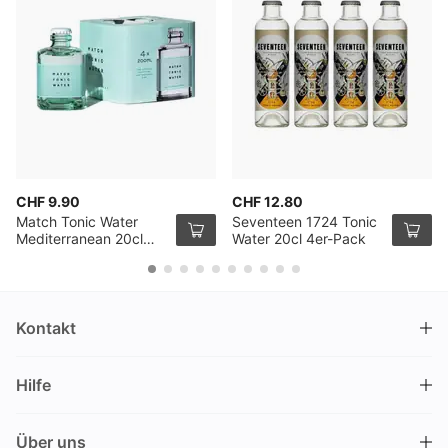
CHF 9.90
CHF 12.80
Match Tonic Water
Seventeen 1724 Tonic
Mediterranean 20cl
Water 20cl 4er-Pack
4er Pack
Kontakt
DRINKS.CH / Silverbogen AG
Hilfe
Nüschelerstrasse 35
8001 Zürich
FAQ
Schweiz
Über uns