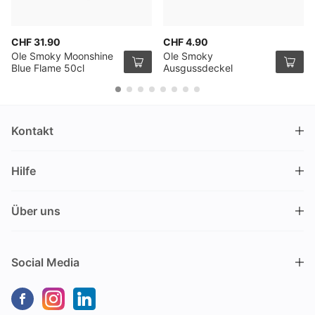
CHF 31.90
CHF 4.90
Ole Smoky Moonshine
Ole Smoky
Blue Flame 50cl
Ausgussdeckel
Kontakt
DRINKS.CH / Silverbogen AG
Hilfe
Nüschelerstrasse 35
8001 Zürich
FAQ
Schweiz
Über uns
Bestellvorgang
Kundendienst
Kontakt
Gutschein einlösen
+41 44 520 09 09
Social Media
info@drinks.ch
Über uns
Lieferung & Abholung
Montag bis Freitag
Geschichte
Zahlungsoptionen
9.00 – 12.00 und 13.30 – 17.00
Nachhaltigkeit
Transportschaden