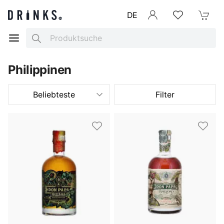
DE
Anmelden
Merkliste
Mein War
Search
Philippinen
Beliebteste
Filter