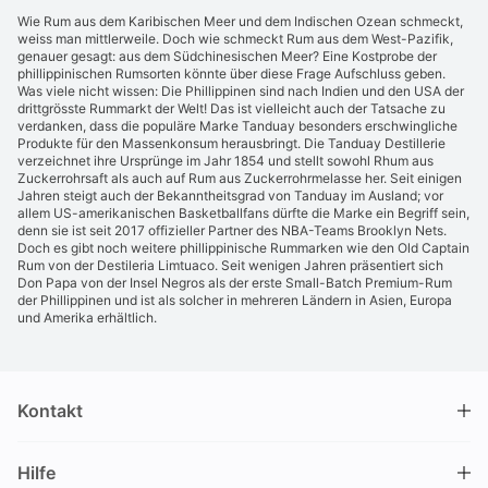
Wie Rum aus dem Karibischen Meer und dem Indischen Ozean schmeckt,
weiss man mittlerweile. Doch wie schmeckt Rum aus dem West-Pazifik,
genauer gesagt: aus dem Südchinesischen Meer? Eine Kostprobe der
phillippinischen Rumsorten könnte über diese Frage Aufschluss geben.
Was viele nicht wissen: Die Phillippinen sind nach Indien und den USA der
drittgrösste Rummarkt der Welt! Das ist vielleicht auch der Tatsache zu
verdanken, dass die populäre Marke Tanduay besonders erschwingliche
Produkte für den Massenkonsum herausbringt. Die Tanduay Destillerie
verzeichnet ihre Ursprünge im Jahr 1854 und stellt sowohl Rhum aus
Zuckerrohrsaft als auch auf Rum aus Zuckerrohrmelasse her. Seit einigen
Jahren steigt auch der Bekanntheitsgrad von Tanduay im Ausland; vor
allem US-amerikanischen Basketballfans dürfte die Marke ein Begriff sein,
denn sie ist seit 2017 offizieller Partner des NBA-Teams Brooklyn Nets.
Doch es gibt noch weitere phillippinische Rummarken wie den Old Captain
Rum von der Destileria Limtuaco. Seit wenigen Jahren präsentiert sich
Don Papa von der Insel Negros als der erste Small-Batch Premium-Rum
der Phillippinen und ist als solcher in mehreren Ländern in Asien, Europa
und Amerika erhältlich.
Kontakt
DRINKS.CH / Silverbogen AG
Hilfe
Nüschelerstrasse 35