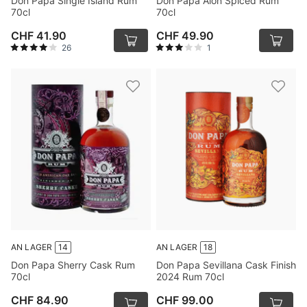
Don Papa Single Island Rum
Don Papa Alon Spiced Rum
70cl
70cl
CHF 41.90
CHF 49.90
26
1
AN LAGER
14
AN LAGER
18
Don Papa Sherry Cask Rum
Don Papa Sevillana Cask Finish
70cl
2024 Rum 70cl
CHF 84.90
CHF 99.00