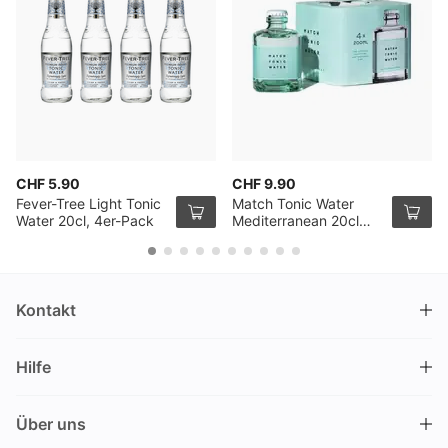
CHF 5.90
CHF 9.90
Fever-Tree Light Tonic
Match Tonic Water
Water 20cl, 4er-Pack
Mediterranean 20cl
4er Pack
Kontakt
DRINKS.CH / Silverbogen AG
Hilfe
Nüschelerstrasse 35
8001 Zürich
FAQ
Schweiz
Über uns
Bestellvorgang