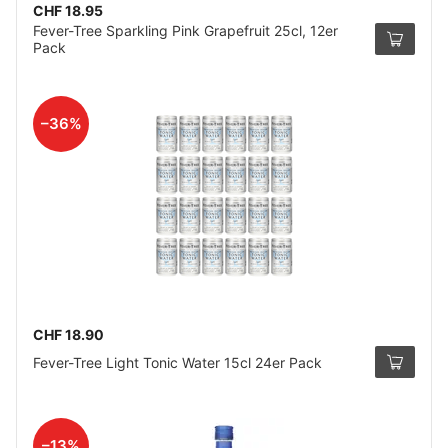
CHF 18.95
Fever-Tree Sparkling Pink Grapefruit 25cl, 12er
Pack
–36%
CHF 18.90
Fever-Tree Light Tonic Water 15cl 24er Pack
–13%