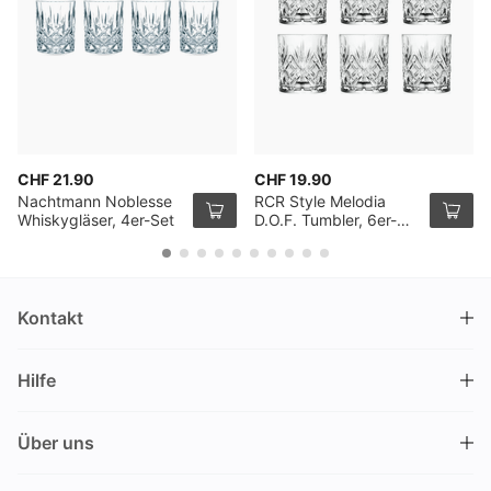
CHF 21.90
CHF 19.90
Nachtmann Noblesse
RCR Style Melodia
Whiskygläser, 4er-Set
D.O.F. Tumbler, 6er-
Pack
Kontakt
DRINKS.CH / Silverbogen AG
Hilfe
Nüschelerstrasse 35
8001 Zürich
FAQ
Schweiz
Über uns
Bestellvorgang
Kundendienst
Kontakt