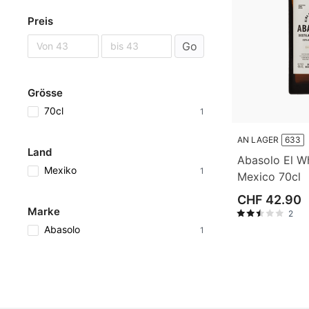
Preis
Go
Grösse
70cl
1
AN LAGER
633
Land
Abasolo El W
Mexiko
1
Mexico 70cl
CHF 42.90
Marke
2
Abasolo
1