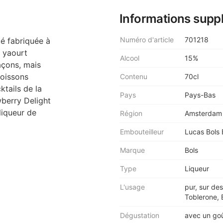
Informations supp
Numéro d'article
701218
té fabriquée à
e yaourt
Alcool
15%
açons, mais
boissons
Contenu
70cl
ktails de la
Pays
Pays-Bas
berry Delight
liqueur de
Région
Amsterdam
Embouteilleur
Lucas Bols 
Marque
Bols
Type
Liqueur
L'usage
pur, sur de
Toblerone, 
Dégustation
avec un goû