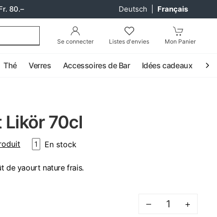
Fr. 80.–
Deutsch
|
Français
Se connecter
Listes d'envies
Mon Panier
Thé
Verres
Accessoires de Bar
Idées cadeaux
Coc
 Likör 70cl
roduit
En stock
1
t de yaourt nature frais.
–
+