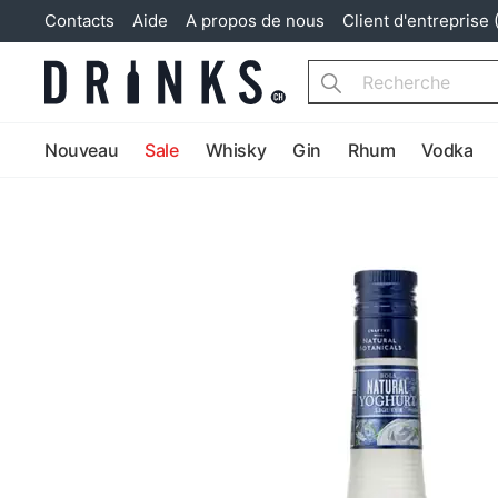
Contacts
Aide
A propos de nous
Client d'entreprise 
Search
Nouveau
Sale
Whisky
Gin
Rhum
Vodka