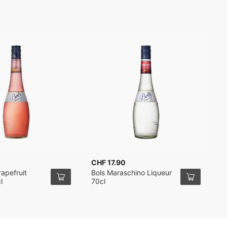
CHF 17.90
C
rapefruit
Bols Maraschino Liqueur
B
l
70cl