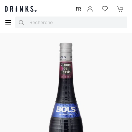
FR
Se connecter
Listes d'envies
Mon Pani
Search