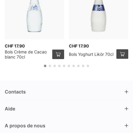
CHF 17.90
CHF 17.90
Bols Crème de Cacao
Bols Yoghurt Likör 70cl
blanc 70cl
Contacts
DRINKS.CH / Silverbogen AG
Aide
Nüschelerstrasse 35
8001 Zürich
FAQ
Suisse
A propos de nous
Processus de commande