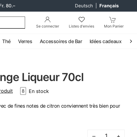
Fr. 80.–
Deutsch
|
Français
Se connecter
Listes d'envies
Mon Panier
Thé
Verres
Accessoires de Bar
Idées cadeaux
Coc
nge Liqueur 70cl
roduit
En stock
8
ec de fines notes de citron conviennent très bien pour
–
+