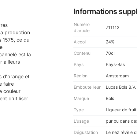
Informations supp
Numéro
vres
711112
d'article
La production
 1575, ce qui
Alcool
24%
ie
Contenu
70cl
cannelé est la
 ailleurs
Pays
Pays-Bas
Région
Amsterdam
es d'orange et
 faire
Embouteilleur
Lucas Bols B.V
ne couleur
t d'utiliser
Marque
Bols
Type
Liqueur de fruit
L'usage
pur ou dans de
Dégustation
Le nez révèle 