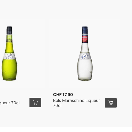
CHF 17.90
C
Bols Maraschino Liqueur
B
iqueur 70cl
70cl
L