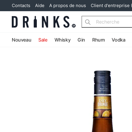
Contacts
Aide
A propos de nous
Client d'entreprise 
Search
Nouveau
Sale
Whisky
Gin
Rhum
Vodka