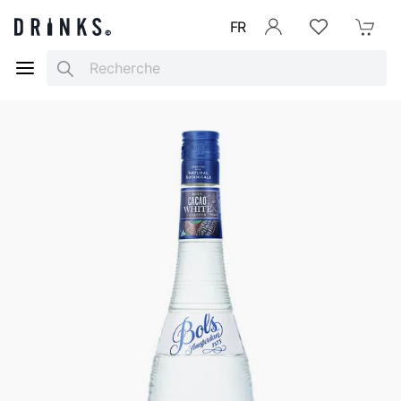
FR
Se connecter
Listes d'envies
Mon Pani
Search