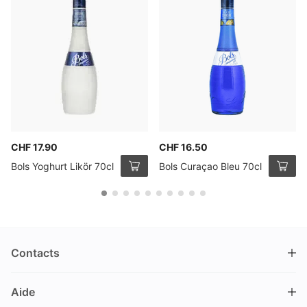
CHF 17.90
CHF 16.50
Bols Yoghurt Likör 70cl
Bols Curaçao Bleu 70cl
Contacts
DRINKS.CH / Silverbogen AG
Aide
Nüschelerstrasse 35