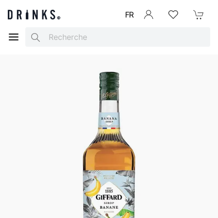
FR
Se connecter
Listes d'envies
Mon Pani
Search