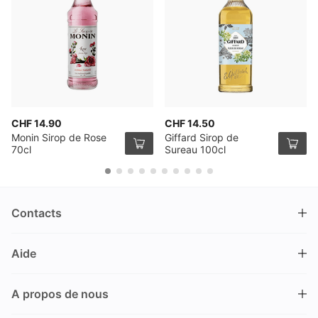
CHF 14.90
CHF 14.50
Monin Sirop de Rose
Giffard Sirop de
70cl
Sureau 100cl
Contacts
DRINKS.CH / Silverbogen AG
Aide
Nüschelerstrasse 35
8001 Zürich
FAQ
Suisse
A propos de nous
Processus de commande
Service clientèle