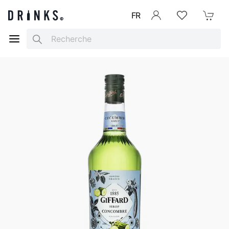
FR
Se connecter
Listes d'envies
Mon Pani
Search