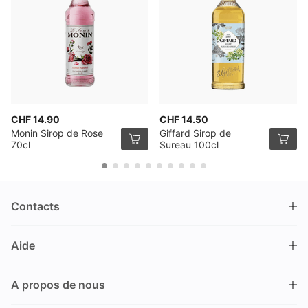
CHF 14.90
CHF 14.50
Monin Sirop de Rose
Giffard Sirop de
70cl
Sureau 100cl
Contacts
DRINKS.CH / Silverbogen AG
Aide
Nüschelerstrasse 35
8001 Zürich
FAQ
Suisse
A propos de nous
Processus de commande
Service clientèle