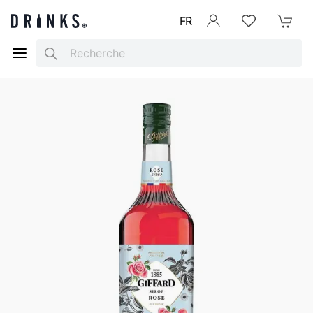
FR
Se connecter
Listes d'envies
Mon Pani
Search