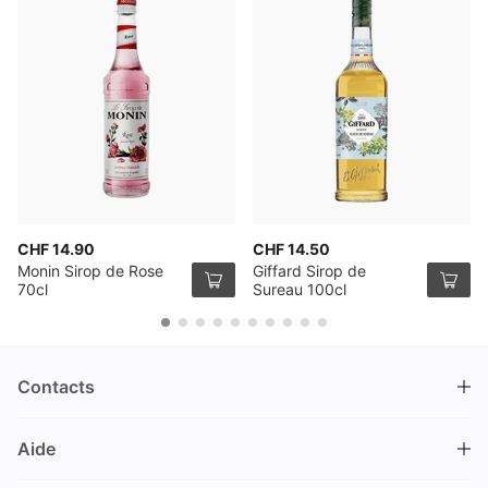
CHF 14.90
CHF 14.50
Monin Sirop de Rose
Giffard Sirop de
70cl
Sureau 100cl
Contacts
DRINKS.CH / Silverbogen AG
Aide
Nüschelerstrasse 35
8001 Zürich