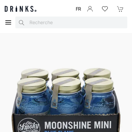
FR
Se connecter
Listes d'envies
Mon Pani
Search