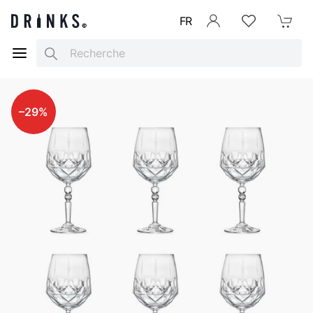
FR
Se connecter
Listes d'envies
Mon Pani
Search
–29%