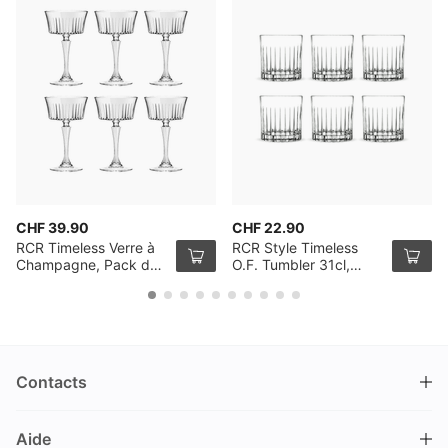
CHF 39.90
CHF 22.90
RCR Timeless Verre à
RCR Style Timeless
Champagne, Pack de
O.F. Tumbler 31cl,
6
Pack de 6
Contacts
DRINKS.CH / Silverbogen AG
Aide
Nüschelerstrasse 35