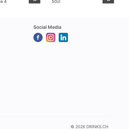
de 4
50cl
3
Social Media
© 2026
DRINKS.CH