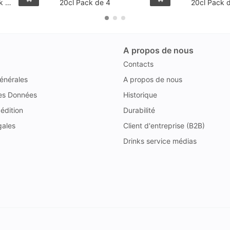
k de
20cl Pack de 4
20cl Pack 
A propos de nous
Contacts
énérales
A propos de nous
des Données
Historique
édition
Durabilité
gales
Client d'entreprise (B2B)
Drinks service médias