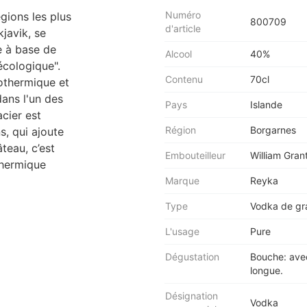
Numéro
égions les plus
800709
d'article
javik, se
ée à base de
Alcool
40%
écologique".
Contenu
70cl
éothermique et
ans l'un des
Pays
Islande
acier est
Région
Borgarnes
s, qui ajoute
teau, c’est
Embouteilleur
William Gra
othermique
Marque
Reyka
Type
Vodka de gr
L'usage
Pure
Dégustation
Bouche: avec
longue.
Désignation
Vodka