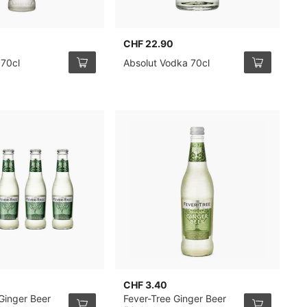
CHF 22.90
C
 70cl
Absolut Vodka 70cl
B
CHF 3.40
C
Ginger Beer
Fever-Tree Ginger Beer
B