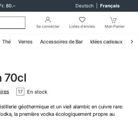
Fr. 80.–
Deutsch
|
Français
Se connecter
Listes d'envies
Mon Panier
Thé
Verres
Accessoires de Bar
Idées cadeaux
Coc
 70cl
ires
En stock
17
istillerie géothermique et un vieil alambic en cuivre rare:
a Vodka, la première vodka écologiquement propre au