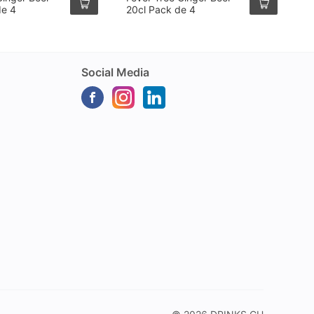
de 4
20cl Pack de 4
5
Social Media