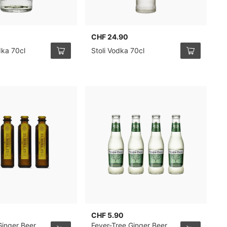
CHF 24.90
C
dka 70cl
Stoli Vodka 70cl
B
CHF 5.90
C
Ginger Beer
Fever-Tree Ginger Beer
F