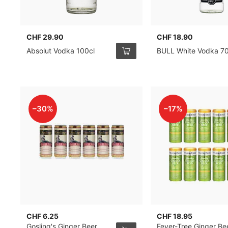
CHF 29.90
CHF 18.90
Absolut Vodka 100cl
BULL White Vodka 70
–30%
–17%
CHF 6.25
CHF 18.95
Gosling's Ginger Beer
Fever-Tree Ginger Be