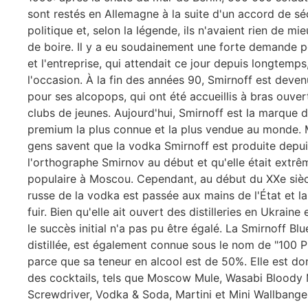
sont restés en Allemagne à la suite d'un accord de sé
politique et, selon la légende, ils n'avaient rien de mi
de boire. Il y a eu soudainement une forte demande p
et l'entreprise, qui attendait ce jour depuis longtemps,
l'occasion. À la fin des années 90, Smirnoff est deven
pour ses alcopops, qui ont été accueillis à bras ouver
clubs de jeunes. Aujourd'hui, Smirnoff est la marque 
premium la plus connue et la plus vendue au monde. 
gens savent que la vodka Smirnoff est produite depui
l'orthographe Smirnov au début et qu'elle était extr
populaire à Moscou. Cependant, au début du XXe siècle
russe de la vodka est passée aux mains de l'État et la
fuir. Bien qu'elle ait ouvert des distilleries en Ukraine
le succès initial n'a pas pu être égalé. La Smirnoff Blu
distillée, est également connue sous le nom de "100 
parce que sa teneur en alcool est de 50%. Elle est do
des cocktails, tels que Moscow Mule, Wasabi Bloody 
Screwdriver, Vodka & Soda, Martini et Mini Wallbange