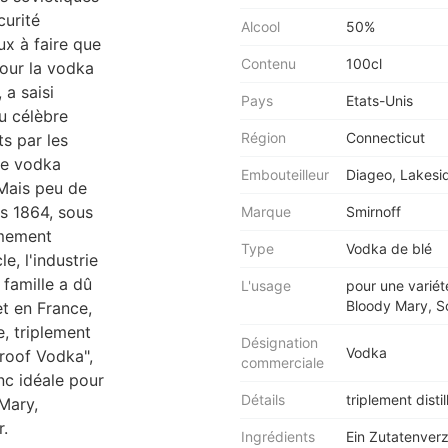
curité
Alcool
50%
eux à faire que
Contenu
100cl
our la vodka
 a saisi
Pays
Etats-Unis
u célèbre
Région
Connecticut
ts par les
de vodka
Embouteilleur
Diageo, Lakesi
Mais peu de
s 1864, sous
Marque
Smirnoff
êmement
Type
Vodka de blé
, l'industrie
 famille a dû
L'usage
pour une variét
Bloody Mary, Sc
 et en France,
e, triplement
Désignation
Vodka
Proof Vodka",
commerciale
nc idéale pour
Détails
triplement disti
Mary,
r.
Ingrédients
Ein Zutatenver