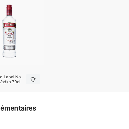
d Label No.
 Vodka 70cl
lémentaires