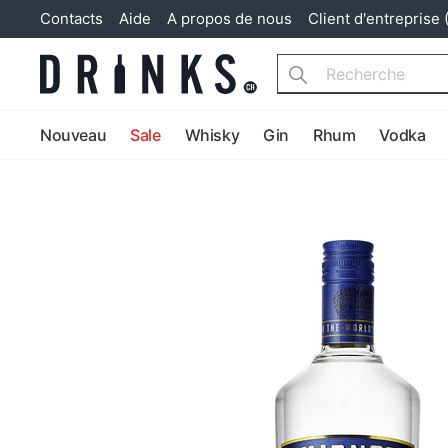
Contacts
Aide
A propos de nous
Client d'entreprise 
Search
Nouveau
Sale
Whisky
Gin
Rhum
Vodka