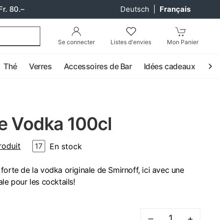
Fr. 80.–
Deutsch
|
Français
Se connecter
Listes d'envies
Mon Panier
Thé
Verres
Accessoires de Bar
Idées cadeaux
Coc
ue Vodka 100cl
roduit
En stock
17
forte de la vodka originale de Smirnoff, ici avec une
le pour les cocktails!
–
+