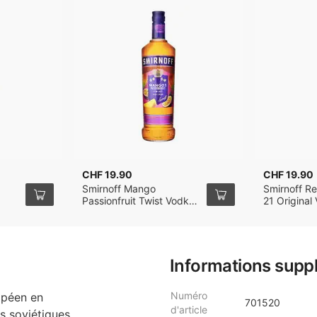
CHF 19.90
CHF 19.90
Smirnoff Mango
Smirnoff Re
Passionfruit Twist Vodka
21 Original
70cl
Informations supp
Numéro
opéen en
701520
d'article
s soviétiques