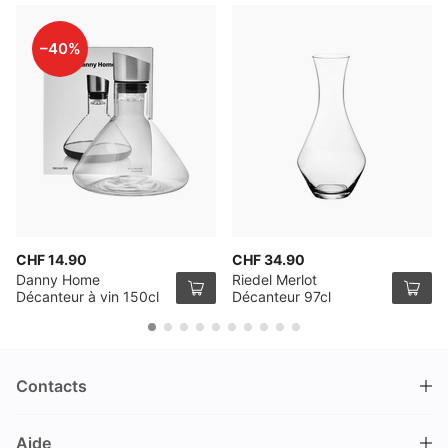
–40%
CHF 14.90
CHF 34.90
Danny Home
Riedel Merlot
Décanteur à vin 150cl
Décanteur 97cl
Contacts
DRINKS.CH / Silverbogen AG
Aide
Nüschelerstrasse 35