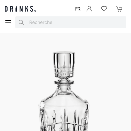
FR
Se connecter
Listes d'envies
Mon Pani
Search