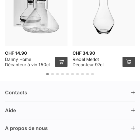
CHF 14.90
CHF 34.90
Danny Home
Riedel Merlot
Décanteur à vin 150cl
Décanteur 97cl
Contacts
DRINKS.CH / Silverbogen AG
Aide
Nüschelerstrasse 35
8001 Zürich
FAQ
Suisse
A propos de nous
Processus de commande
Service clientèle