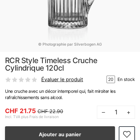
© Photographie par Silverbogen AG
RCR Style Timeless Cruche
Cylindrique 120cl
Évaluer le produit
20
En stock
Une cruche avec un décor intemporel qui, fait miroiter les
rafraîchissements sans alcool.
CHF 21.75
CHF 22.90
–
+
Incl. TVA plus Frais de livraison
Ajouter au panier