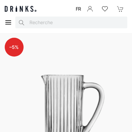
FR
Se connecter
Listes d'envies
Mon Pani
Search
–5%