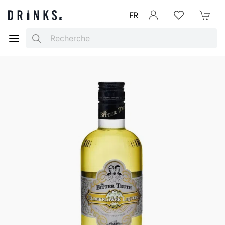
FR
Se connecter
Listes d'envies
Mon Pani
Search