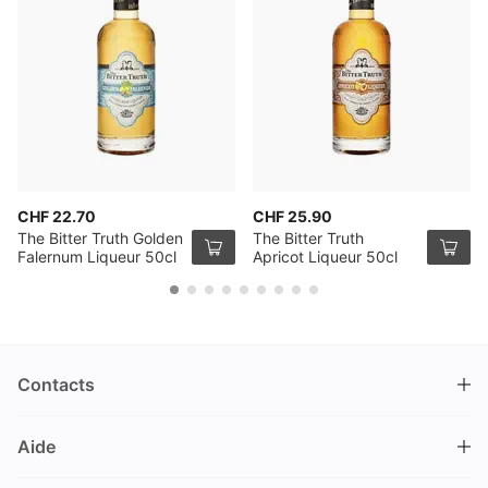
CHF 22.70
CHF 25.90
The Bitter Truth Golden
The Bitter Truth
Falernum Liqueur 50cl
Apricot Liqueur 50cl
Contacts
DRINKS.CH / Silverbogen AG
Aide
Nüschelerstrasse 35
8001 Zürich