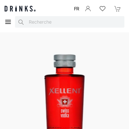
FR
Se connecter
Listes d'envies
Mon Pani
Search