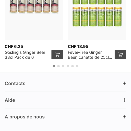
CHF 6.25
CHF 18.95
Gosling's Ginger Beer
Fever-Tree Ginger
33cl Pack de 6
Beer, canette de 25cl,
pack de 12
Contacts
DRINKS.CH / Silverbogen AG
Aide
Nüschelerstrasse 35
8001 Zürich
FAQ
Suisse
A propos de nous
Processus de commande
Service clientèle
Contacts
Encaisser un bon