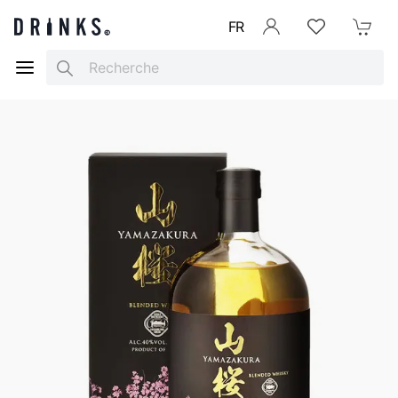
FR
Se connecter
Listes d'envies
Mon Pani
Search