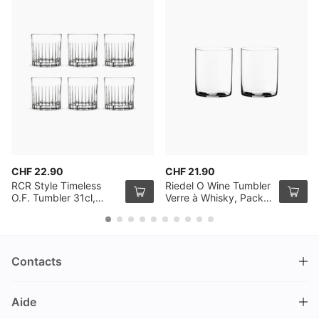
CHF 22.90
CHF 21.90
RCR Style Timeless
Riedel O Wine Tumbler
O.F. Tumbler 31cl,
Verre à Whisky, Pack
Pack de 6
de 2
Contacts
DRINKS.CH / Silverbogen AG
Aide
Nüschelerstrasse 35