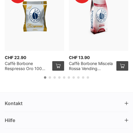
CHF 22.90
CHF 13.90
Caffè Borbone
Caffè Borbone Miscela
Respresso Oro 100
Rossa Vending
Kapseln
Kaffeebohnen 1kg
Kontakt
DRINKS.CH / Silverbogen AG
Hilfe
Nüschelerstrasse 35
8001 Zürich
FAQ