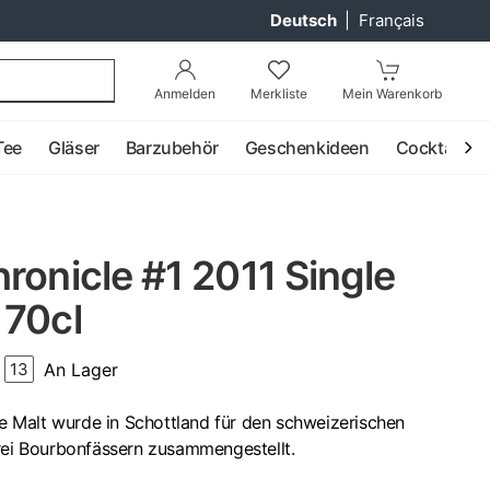
Deutsch
|
Français
Anmelden
Merkliste
Mein Warenkorb
Tee
Gläser
Barzubehör
Geschenkideen
Cocktail
ronicle #1 2011 Single
 70cl
An Lager
13
gle Malt wurde in Schottland für den schweizerischen
drei Bourbonfässern zusammengestellt.