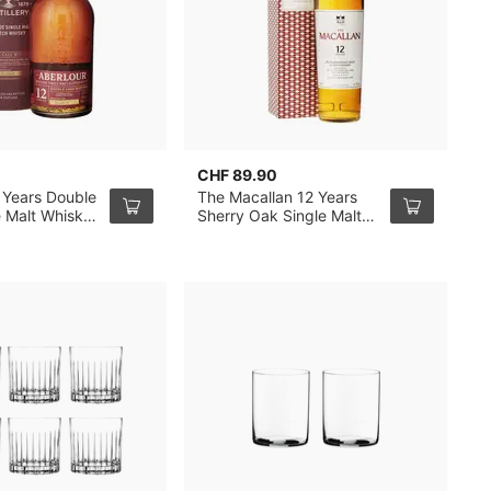
CHF 89.90
C
 Years Double
The Macallan 12 Years
T
e Malt Whisky
Sherry Oak Single Malt
C
Whisky 70cl
M