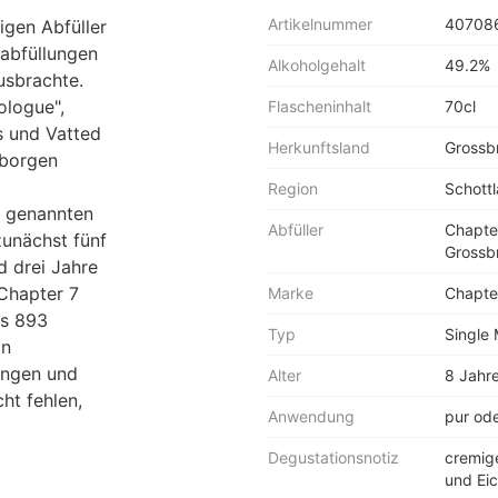
Artikelnummer
40708
gen Abfüller
sabfüllungen
Alkoholgehalt
49.2%
usbrachte.
ologue",
Flascheninhalt
70cl
s und Vatted
Herkunftsland
Grossbr
rborgen
Region
Schottl
t genannten
Abfüller
Chapter
 zunächst fünf
Grossbr
d drei Jahre
 Chapter 7
Marke
Chapte
as 893
Typ
Single
on
angen und
Alter
8 Jahr
ht fehlen,
Anwendung
pur ode
Degustationsnotiz
cremige
und Ei