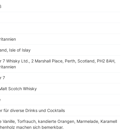
6
itannien
and, Isle of Islay
 7 Whisky Ltd., 2 Marshall Place, Perth, Scotland, PH2 8AH,
itannien
r 7
 Malt Scotch Whisky
e
r für diverse Drinks und Cocktails
 Vanille, Torfrauch, kandierte Orangen, Marmelade, Karamell
chenholz machen sich bemerkbar.