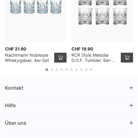
CHF 21.90
CHF 19.90
Nachtmann Noblesse
RCR Style Melodia
Whiskygläser, 4er-Set
D.O.F. Tumbler, 6er-
Pack
Kontakt
DRINKS.CH / Silverbogen AG
Hilfe
Nüschelerstrasse 35
8001 Zürich
FAQ
Schweiz
Über uns
Bestellvorgang
Kundendienst
Kontakt
Gutschein einlösen