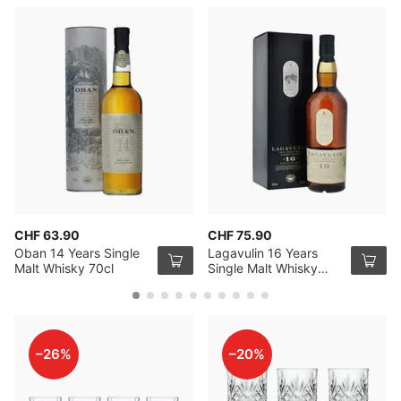
CHF 63.90
CHF 75.90
Oban 14 Years Single
Lagavulin 16 Years
Malt Whisky 70cl
Single Malt Whisky
70cl
–26%
–20%