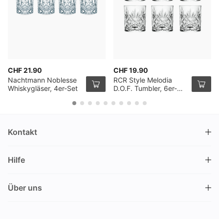
CHF 21.90
CHF 19.90
Nachtmann Noblesse
RCR Style Melodia
Whiskygläser, 4er-Set
D.O.F. Tumbler, 6er-
Pack
Kontakt
DRINKS.CH / Silverbogen AG
Hilfe
Nüschelerstrasse 35
8001 Zürich
FAQ
Schweiz
Über uns
Bestellvorgang
Kundendienst
Kontakt
Gutschein einlösen
+41 44 520 09 09