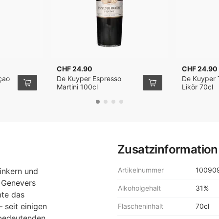
CHF 24.90
CHF 24.90
çao
De Kuyper Espresso
De Kuyper T
Martini 100cl
Likör 70cl
Zusatzinformation
Artikelnummer
10090
inkern und
 Genevers
Alkoholgehalt
31%
mte das
 seit einigen
Flascheninhalt
70cl
 bedeutenden