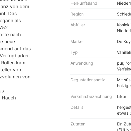
Herkunftsland
Nieder
 ganz von dem
nt. Das
Region
Schie
begann als
Abfüller
Konink
1752
Nieder
orte nach
ne neue
Marke
De Kuy
ehmend auf das
Typ
Vanillel
 Verfügbarkeit
s Rollen kam.
Anwendung
pur, "o
Verfei
teller von
tzvolumen von
Degustationsnotiz
Mit süs
holzig
us
Verkehrsbezeichnung
Likör
m Hauch
Details
hergest
etwas 
Zutaten
Ein Zu
(EU) Nr