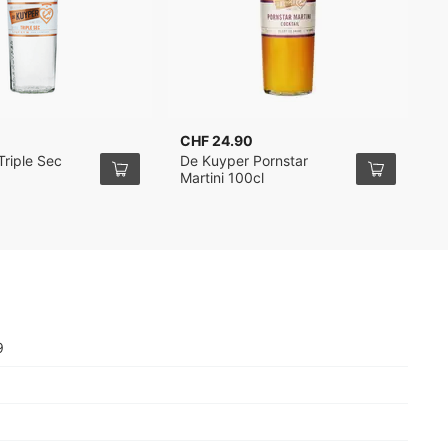
CHF 24.90
C
riple Sec
De Kuyper Pornstar
D
Martini 100cl
7
9