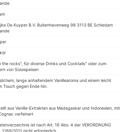
lande
dam
lijke De Kuyper B.V. Buitenhavenweg 98 3113 BE Schiedam
lande
per
ikör
n the rocks", für diverse Drinks und Cocktails" oder zum
nern von Süssspeisen
slichem, lange anhaltendem Vanillearoma und einem leicht
en Touch gegen Ende hin.
ellt aus Vanille-Extrakten aus Madagaskar und Indonesien, mit
Cognac verfeinert
tatenverzeichnis ist nach Art. 16 Abs. 4 der VERORDNUNG
. 1169/2011 nicht erforderlich.