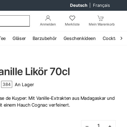
Deutsch
|
Français
Anmelden
Merkliste
Mein Warenkorb
Tee
Gläser
Barzubehör
Geschenkideen
Cocktail
nille Likör 70cl
An Lager
384
use de Kuyper: Mit Vanille-Extrakten aus Madagaskar und
mit einem Hauch Cognac verfeinert.
–
+