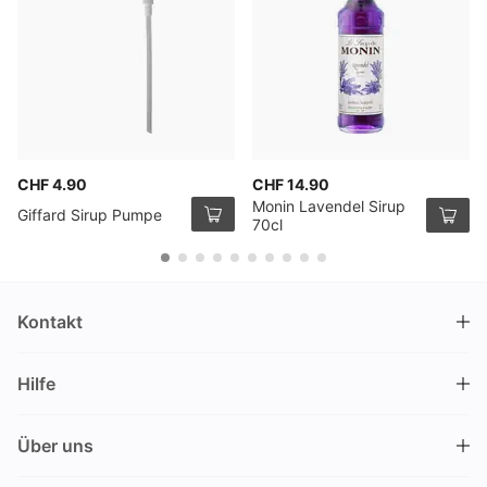
CHF 4.90
CHF 14.90
Monin Lavendel Sirup
Giffard Sirup Pumpe
70cl
Kontakt
DRINKS.CH / Silverbogen AG
Hilfe
Nüschelerstrasse 35
8001 Zürich
FAQ
Schweiz
Über uns
Bestellvorgang
Kundendienst