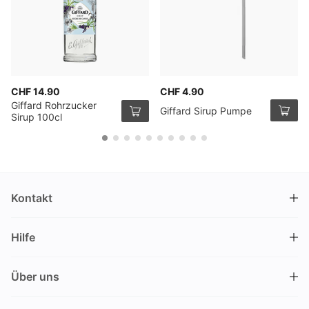
CHF 14.90
CHF 4.90
Giffard Rohrzucker
Giffard Sirup Pumpe
Sirup 100cl
Kontakt
DRINKS.CH / Silverbogen AG
Hilfe
Nüschelerstrasse 35
8001 Zürich
FAQ
Schweiz
Über uns
Bestellvorgang
Kundendienst
Kontakt
Gutschein einlösen