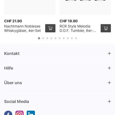
CHF 21.90
CHF 19.90
Nachtmann Noblesse
RCR Style Melodia
Whiskygläser, 4er-Set
D.O.F. Tumbler, 6er-
Pack
Kontakt
DRINKS.CH / Silverbogen AG
Hilfe
Nüschelerstrasse 35
8001 Zürich
FAQ
Schweiz
Über uns
Bestellvorgang
Kundendienst
Kontakt
Gutschein einlösen
+41 44 520 09 09
Social Media
info@drinks.ch
Über uns
Lieferung & Abholung
Montag bis Freitag
Geschichte
Zahlungsoptionen
9.00 – 12.00 und 13.30 – 17.00