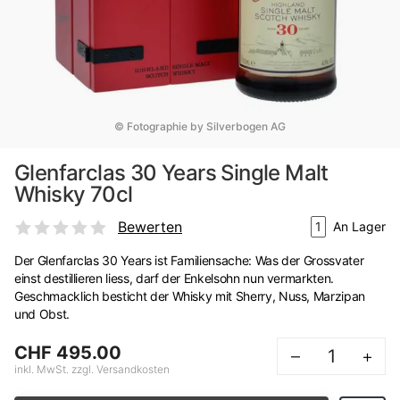
© Fotographie by Silverbogen AG
Glenfarclas 30 Years Single Malt
Whisky 70cl
Bewerten
1
An Lager
Der Glenfarclas 30 Years ist Familiensache: Was der Grossvater
einst destillieren liess, darf der Enkelsohn nun vermarkten.
Geschmacklich besticht der Whisky mit Sherry, Nuss, Marzipan
und Obst.
CHF 495.00
–
+
inkl. MwSt. zzgl. Versandkosten