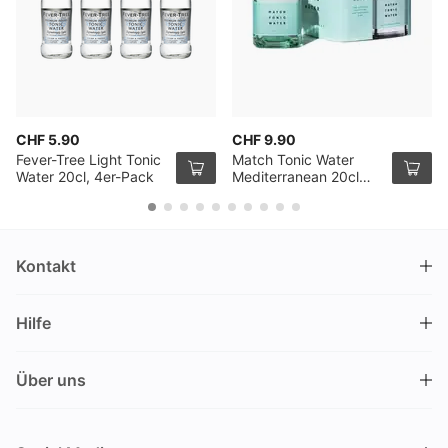
CHF 5.90
CHF 9.90
Fever-Tree Light Tonic
Match Tonic Water
Water 20cl, 4er-Pack
Mediterranean 20cl
4er Pack
Kontakt
DRINKS.CH / Silverbogen AG
Hilfe
Nüschelerstrasse 35
8001 Zürich
FAQ
Schweiz
Über uns
Bestellvorgang
Kundendienst
Kontakt
Gutschein einlösen
+41 44 520 09 09