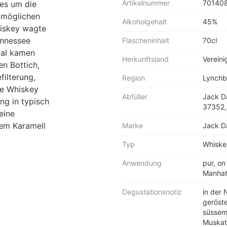
Artikelnummer
70140
les um die
n möglichen
Alkoholgehalt
45%
iskey wagte
ennessee
Flascheninhalt
70cl
mal kamen
Herkunftsland
Vereini
n Bottich,
ilterung,
Region
Lynchb
e Whiskey
Abfüller
Jack Da
ng in typisch
37352, 
eine
em Karamell
Marke
Jack D
Typ
Whiske
Anwendung
pur, on
Manhatt
Degustationsnotiz
in der 
geröst
süssem
Muskat