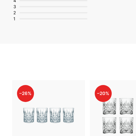
4
3
2
1
–26%
–20%