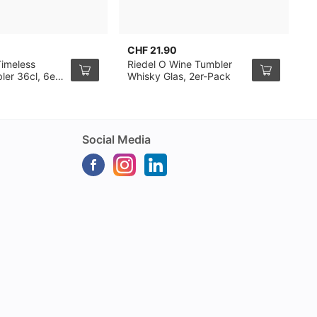
CHF 21.90
C
Timeless
Riedel O Wine Tumbler
R
ler 36cl, 6er-
Whisky Glas, 2er-Pack
2
Social Media