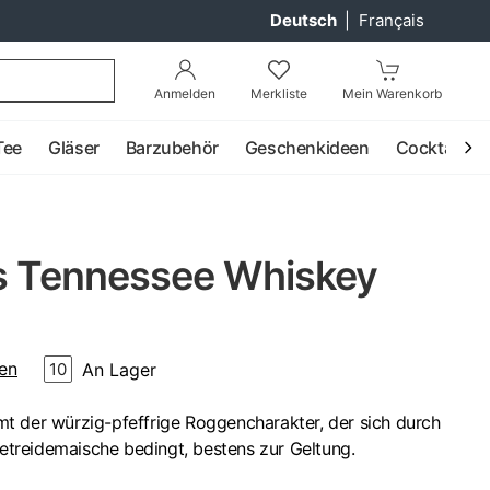
Deutsch
|
Français
Anmelden
Merkliste
Mein Warenkorb
Tee
Gläser
Barzubehör
Geschenkideen
Cocktail
's Tennessee Whiskey
en
An Lager
10
t der würzig-pfeffrige Roggencharakter, der sich durch
treidemaische bedingt, bestens zur Geltung.