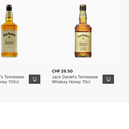
CHF 26.50
C
l's Tennessee
Jack Daniel's Tennessee
J
ney 100cl
Whiskey Honey 70cl
W