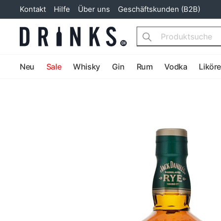
Kontakt
Hilfe
Über uns
Geschäftskunden (B2B)
Search
Neu
Sale
Whisky
Gin
Rum
Vodka
Likör