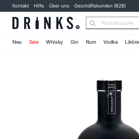
Kontakt
Hilfe
Über uns
Geschäftskunden (B2B)
Search
Neu
Sale
Whisky
Gin
Rum
Vodka
Likör