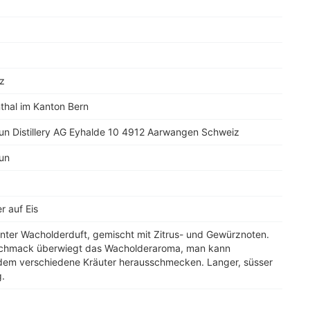
1
z
thal im Kanton Bern
un Distillery AG Eyhalde 10 4912 Aarwangen Schweiz
un
r auf Eis
nter Wacholderduft, gemischt mit Zitrus- und Gewürznoten.
chmack überwiegt das Wacholderaroma, man kann
dem verschiedene Kräuter herausschmecken. Langer, süsser
.