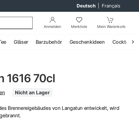
Deutsch
|
Français
Anmelden
Merkliste
Mein Warenkorb
Tee
Gläser
Barzubehör
Geschenkideen
Cocktail
n 1616 70cl
en
Nicht an Lager
es Brennereigebäudes von Langatun entwickelt, wird
 gebrannt.