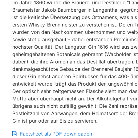
Im Jahre 1860 wurde die Brauerei und Destillerie "La
Braumeister Jakob Baumberger in Langenthal gegrün
ist die keltische Übersetzung des Ortnamens, was als 
ersten Whisky-Brennmeister zu verstehen ist. Deren T
wurden von den Nachkommen übernommen und weite
sowie stetig ausgebaut - dabei entstanden Premiumsp
höchster Qualität. Der Langatun Gin 1616 wird aus zw
geheimgehaltenen Botanicals gebrannt (Wacholder ist 
dabei!), die ihre Aromen an das Destillat übertragen.
denkmalgeschützte Gebäude der Brennerei Baujahr 16
dieser Gin nebst anderen Spirituosen für das 400-jäh
entwickelt wurde, trägt das Produkt den ungewöhnli
Der optisch sehr zeitgemässen Flasche sieht man das
Motto aber überhaupt nicht an. Der Alkoholgehalt von
übrigens auch nicht zufällig gewählt: Die Zahl repräse
Postleitzahl von Aarwangen, dem Heimatsort der Bren
Gin ist pur oder auf Eis zu servieren.
Factsheet als PDF downloaden