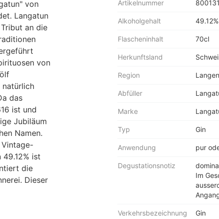
Artikelnummer
80013
ngatun" von
det. Langatun
Alkoholgehalt
49.12%
Tribut an die
raditionen
Flascheninhalt
70cl
rgeführt
Herkunftsland
Schwei
irituosen von
ölf
Region
Langen
natürlich
Abfüller
Langat
 Da das
16 ist und
Marke
Langat
rige Jubiläum
Typ
Gin
chen Namen.
 Vintage-
Anwendung
pur ode
 49.12% ist
Degustationsnotiz
domina
ntiert die
Im Ges
nerei. Dieser
ausser
Angang
Verkehrsbezeichnung
Gin