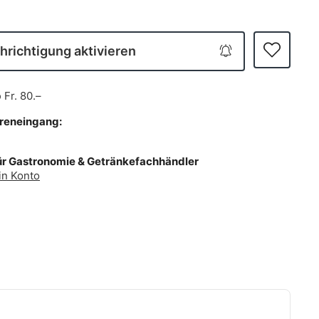
richtigung aktivieren
b
Fr. 80.–
areneingang:
ür Gastronomie & Getränkefachhändler
in Konto