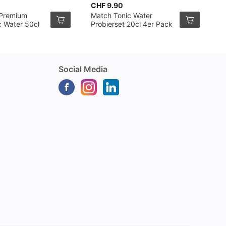
CHF 9.90
C
 Premium
Match Tonic Water
T
c Water 50cl
Probierset 20cl 4er Pack
W
Social Media