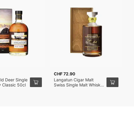
CHF 72.90
C
ld Deer Single
Langatun Cigar Malt
L
 Classic 50cl
Swiss Single Malt Whisky
S
50cl
C