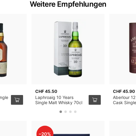
Weitere Empfehlungen
CHF 45.50
CHF 45.90
ingle
Laphroaig 10 Years
Aberlour 12
Single Malt Whisky 70cl
Cask Singl
70cl
–20%