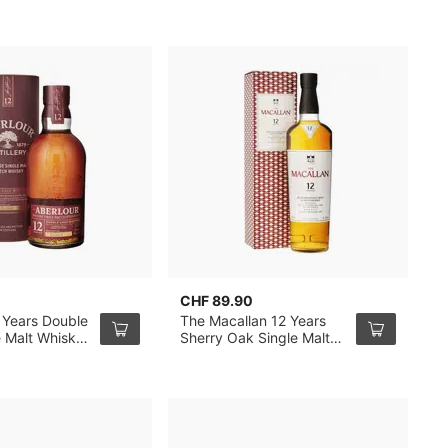
CHF 89.90
C
 Years Double
The Macallan 12 Years
T
e Malt Whisky
Sherry Oak Single Malt
C
Whisky 70cl
M