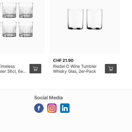
CHF 21.90
C
Timeless
Riedel O Wine Tumbler
B
ler 36cl, 6er-
Whisky Glas, 2er-Pack
B
2
Social Media