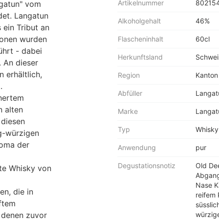
Artikelnummer
80215
ngatun" vom
det. Langatun
Alkoholgehalt
46%
 ein Tribut an
tionen wurden
Flascheninhalt
60cl
hrt - dabei
Herkunftsland
Schwei
 An dieser
n erhältlich,
Region
Kanton
.
Abfüller
Langat
chertem
n alten
Marke
Langat
 diesen
Typ
Whisky
ig-würzigen
roma der
Anwendung
pur
Degustationsnotiz
Old Dee
fte Whisky von
Abgang 
Nase K
en, die in
reifem 
rftem
süssli
n denen zuvor
würzig