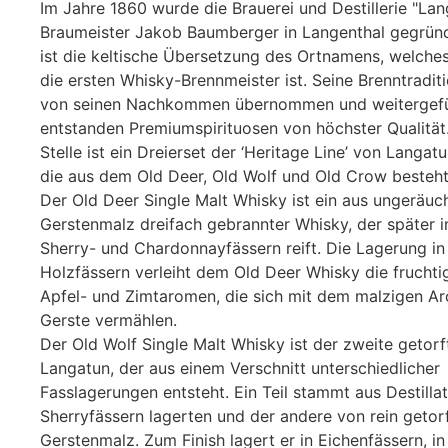
Im Jahre 1860 wurde die Brauerei und Destillerie "La
Braumeister Jakob Baumberger in Langenthal gegrün
ist die keltische Übersetzung des Ortnamens, welches
die ersten Whisky-Brennmeister ist. Seine Brenntradi
von seinen Nachkommen übernommen und weitergefü
entstanden Premiumspirituosen von höchster Qualität.
Stelle ist ein Dreierset der ‘Heritage Line’ von Langatu
die aus dem Old Deer, Old Wolf und Old Crow besteht
Der Old Deer Single Malt Whisky ist ein aus ungeräu
Gerstenmalz dreifach gebrannter Whisky, der später i
Sherry- und Chardonnayfässern reift. Die Lagerung in
Holzfässern verleiht dem Old Deer Whisky die frucht
Apfel- und Zimtaromen, die sich mit dem malzigen A
Gerste vermählen.
Der Old Wolf Single Malt Whisky ist der zweite getor
Langatun, der aus einem Verschnitt unterschiedlicher
Fasslagerungen entsteht. Ein Teil stammt aus Destillat
Sherryfässern lagerten und der andere von rein geto
Gerstenmalz. Zum Finish lagert er in Eichenfässern, i