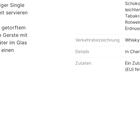
Schoko
iger Single
leichte
it servieren
Tabakr
Rotwein
s getorftem
Erdnus
 Gerste mit
Verkehrsbezeichnung
Whisky
ter im Glas
 einen
Details
In Cha
Zutaten
Ein Zu
(EU) Nr