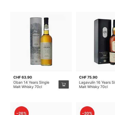
CHF 63.90
CHF 75.90
Oban 14 Years Single
Lagavulin 16 Years S
Malt Whisky 70cl
Malt Whisky 70cl
–26%
–20%