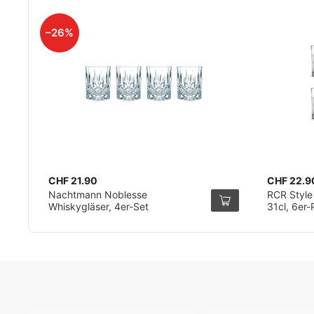
–26%
CHF 21.90
CHF 22.9
Nachtmann Noblesse
RCR Style
Whiskygläser, 4er-Set
31cl, 6er