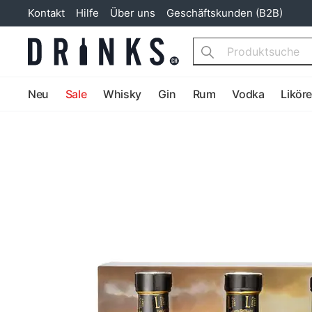
Kontakt
Hilfe
Über uns
Geschäftskunden (B2B)
Search
Neu
Sale
Whisky
Gin
Rum
Vodka
Likör