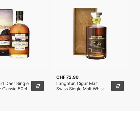
CHF 72.90
C
ld Deer Single
Langatun Cigar Malt
L
 Classic 50cl
Swiss Single Malt Whisky
S
50cl
C