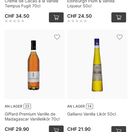
Crème de Cacao à la Vanille
Edinburgh Plum & Vanilla
Tempus Fugit 70cl
Liqueur 50cl
CHF 34.50
CHF 24.50
AN LAGER
23
AN LAGER
14
Giffard Premium Vanille de
Galliano Vanilla Likör 50cl
Madagascar Vanillelikör 70cl
CHF 29.90
CHF 21.90