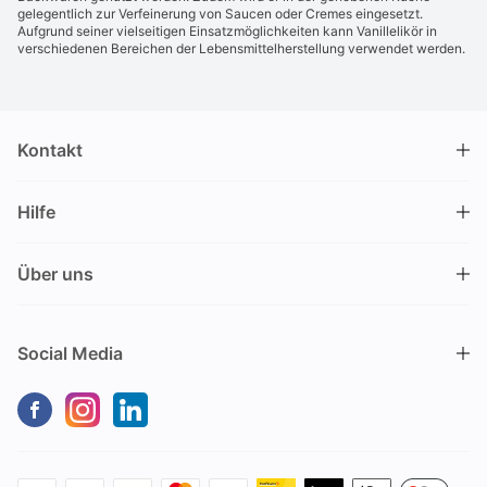
gelegentlich zur Verfeinerung von Saucen oder Cremes eingesetzt.
Aufgrund seiner vielseitigen Einsatzmöglichkeiten kann Vanillelikör in
verschiedenen Bereichen der Lebensmittelherstellung verwendet werden.
Kontakt
DRINKS.CH / Silverbogen AG
Hilfe
Nüschelerstrasse 35
8001 Zürich
FAQ
Schweiz
Über uns
Bestellvorgang
Kundendienst
Kontakt
Gutschein einlösen
+41 44 520 09 09
Social Media
info@drinks.ch
Über uns
Lieferung & Abholung
Montag bis Freitag
Geschichte
Zahlungsoptionen
9.00 – 12.00 und 13.30 – 17.00
Nachhaltigkeit
Transportschaden
Kein Verkauf vor Ort
Geschäftskunden (B2B)
Versandkosten
Keine Bestellungen per Telefon
Drinks Media Services
Rückgabe