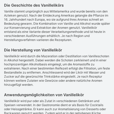
Die Geschichte des Vanillelikörs
Vanille stammt ursprünglich aus Mittelamerika und wurde bereits von den
Azteken genutzt. Nach der Entdeckung Amerikas gelangte die Pflanze im
16. Jahrhundert nach Europa, wo sie aufgrund ihres Aromas schnell an
Bedeutung gewann. Die Kombination von Vanille und Alkohol wurde später
zur Konservierung und Extraktion der Aromen genutzt. Vanillelikör
entstand als eine Variante dieser Verarbeitungsmethode und ist heute in
verschiedenen Ausführungen erhältlich. Je nach Region und
Herstellungsverfahren variieren die Rezepturen.
Die Herstellung von Vanillelikör
Vanillelikör wird durch die Mazeration oder Destillation von Vanilleschoten
in Alkohol hergestellt. Dabei werden die Schoten zerkleinert und in einer
hochprozentigen Alkoholbasis eingelegt, um die Aromastoffe zu
extrahieren. Nach einer bestimmten Reifezeit erfolgt die Filtration, um feste
Bestandteile zu entfernen. Anschliessend wird der Likör mit Wasser und
Zucker auf die gewünschte Trinkstärke eingestellt. Je nach Rezeptur
können weitere Zutaten wie Gewürze oder andere natürliche Aromen
hinzugefügt werden.
Anwendungsmöglichkeiten von Vanillelikör
Vanillelikör wird pur oder als Zutat in verschiedenen Getränken und
Speisen verwendet. In der Gastronomie dient er als Basis für Cocktails
oder Heissgetränke. Er kann auch zur Aromatisierung von Desserts oder
Backwaren genutzt werden. Zudem wird er in der gehobenen Küche