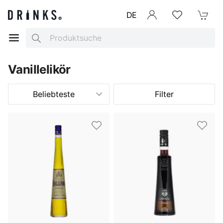
DE
Anmelden
Merkliste
Mein War
Search
Vanillelikör
Beliebteste
Filter