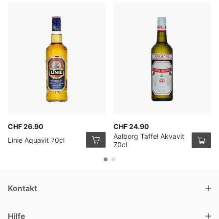
CHF 26.90
CHF 24.90
Aalborg Taffel Akvavit
Linie Aquavit 70cl
70cl
Kontakt
DRINKS.CH / Silverbogen AG
Hilfe
Nüschelerstrasse 35