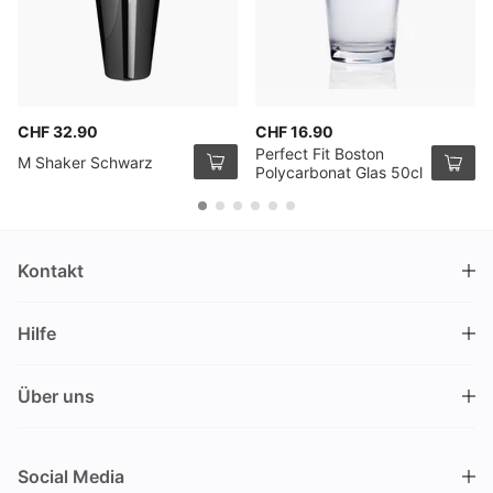
CHF 32.90
CHF 16.90
Perfect Fit Boston
M Shaker Schwarz
Polycarbonat Glas 50cl
Kontakt
DRINKS.CH / Silverbogen AG
Hilfe
Nüschelerstrasse 35
8001 Zürich
FAQ
Schweiz
Über uns
Bestellvorgang
Kundendienst
Kontakt
Gutschein einlösen
+41 44 520 09 09
Social Media
info@drinks.ch
Über uns
Lieferung & Abholung