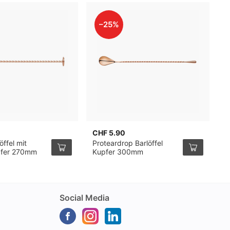
–25%
CHF 5.90
C
öffel mit
Proteardrop Barlöffel
P
pfer 270mm
Kupfer 300mm
G
Social Media