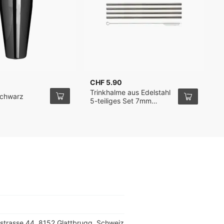
CHF 5.90
C
Trinkhalme aus Edelstahl
P
Schwarz
5-teiliges Set 7mm
3
21.4cm
hstrasse 44, 8152 Glattbrugg, Schweiz