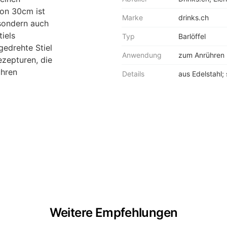
on 30cm ist
Marke
drinks.ch
 sondern auch
iels
Typ
Barlöffel
gedrehte Stiel
Anwendung
zum Anrühren 
ezepturen, die
ühren
Details
aus Edelstahl;
Weitere Empfehlungen