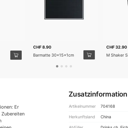
CHF 8.90
CHF 32.90
Barmatte 30x15x1cm
M Shaker 
Zusatzinformation
Artikelnummer
704168
ionen: Er
 Zubereiten
Herkunftsland
China
n
einen
Abfüller
Drinks.ch, Eic