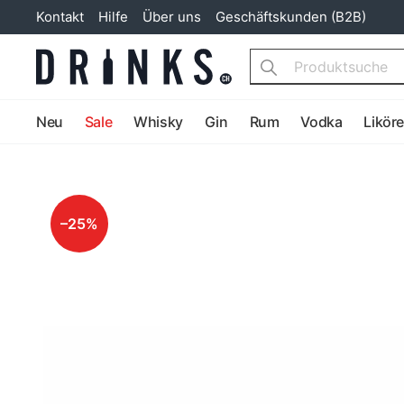
Kontakt
Hilfe
Über uns
Geschäftskunden (B2B)
Search
Neu
Sale
Whisky
Gin
Rum
Vodka
Likör
–25%