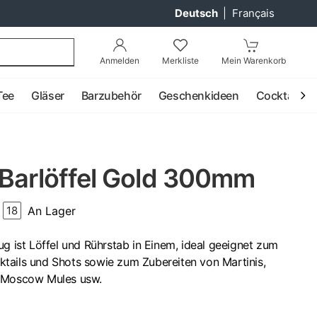
Deutsch
|
Français
Anmelden
Merkliste
Mein Warenkorb
Tee
Gläser
Barzubehör
Geschenkideen
Cocktail
 Barlöffel Gold 300mm
An Lager
18
ug ist Löffel und Rührstab in Einem, ideal geeignet zum
tails und Shots sowie zum Zubereiten von Martinis,
, Moscow Mules usw.