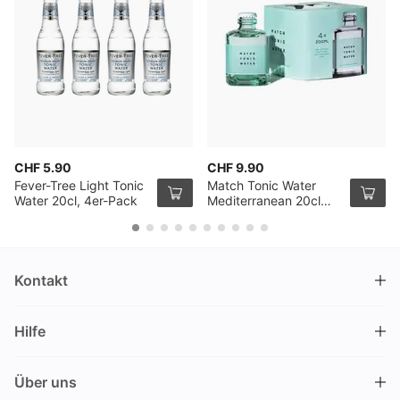
CHF 5.90
CHF 9.90
Fever-Tree Light Tonic
Match Tonic Water
Water 20cl, 4er-Pack
Mediterranean 20cl
4er Pack
Kontakt
DRINKS.CH / Silverbogen AG
Hilfe
Nüschelerstrasse 35
8001 Zürich
FAQ
Schweiz
Über uns
Bestellvorgang