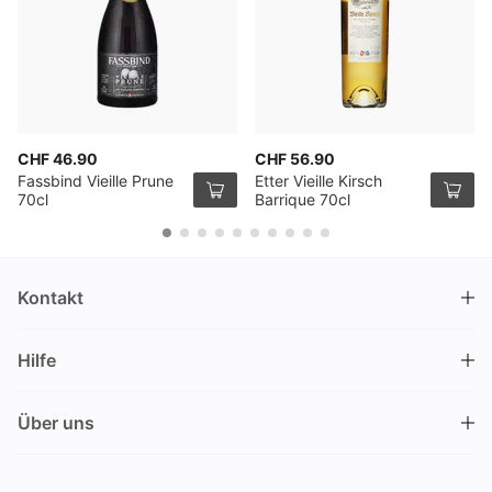
CHF 46.90
CHF 56.90
Fassbind Vieille Prune
Etter Vieille Kirsch
70cl
Barrique 70cl
Kontakt
DRINKS.CH / Silverbogen AG
Hilfe
Nüschelerstrasse 35
8001 Zürich
FAQ
Schweiz
Über uns
Bestellvorgang
Kundendienst
Kontakt
Gutschein einlösen
+41 44 520 09 09