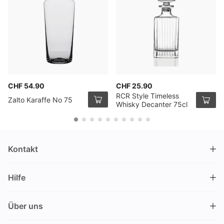
CHF 54.90
CHF 25.90
RCR Style Timeless
Zalto Karaffe No 75
Whisky Decanter 75cl
Kontakt
DRINKS.CH / Silverbogen AG
Hilfe
Nüschelerstrasse 35
8001 Zürich
FAQ
Schweiz
Über uns
Bestellvorgang
Kundendienst