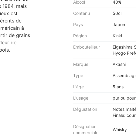
Alcool
40%
s 1984, mais
ueux est
Contenu
50cl
férents de
Pays
Japon
américain à
rtir de grains
Région
Kinki
deur de
Embouteilleur
Eigashima S
bois.
Hyogo Pref
Marque
Akashi
Type
Assemblage
L'âge
5 ans
L'usage
pur ou pour
Dégustation
Notes malté
Finale: cour
Désignation
Whisky
commerciale