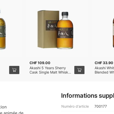
CHF 109.00
CHF 33.90
Akashi 5 Years Sherry
Akashi Whi
Cask Single Malt Whisky
Blended Wh
50cl
Informations supp
Numéro d'article
700177
tion
ire animée de