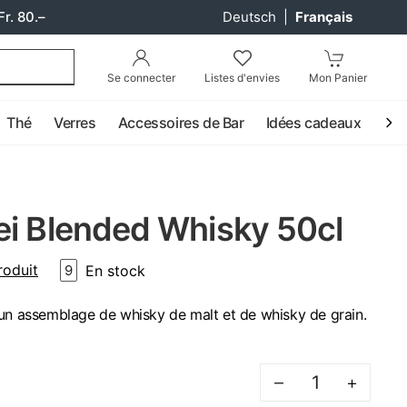
Fr. 80.–
Deutsch
|
Français
Se connecter
Listes d'envies
Mon Panier
Thé
Verres
Accessoires de Bar
Idées cadeaux
Coc
ei Blended Whisky 50cl
roduit
En stock
9
 un assemblage de whisky de malt et de whisky de grain.
–
+