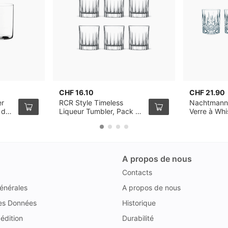
CHF 16.10
CHF 21.90
er
RCR Style Timeless
Nachtmann
 de
Liqueur Tumbler, Pack de
Verre à Wh
6
de 4
A propos de nous
Contacts
énérales
A propos de nous
des Données
Historique
édition
Durabilité