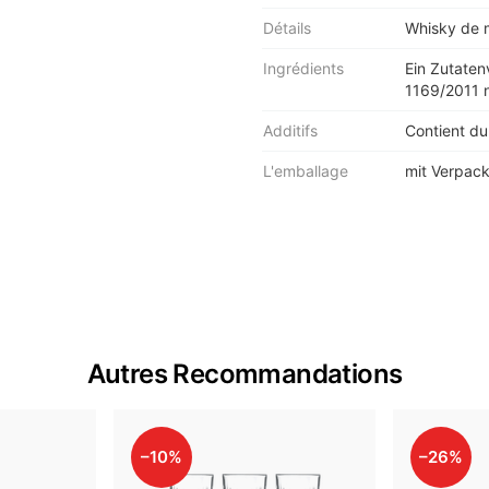
Détails
Whisky de m
Ingrédients
Ein Zutaten
1169/2011 n
Additifs
Contient du
L'emballage
mit Verpac
Autres Recommandations
–10%
–26%