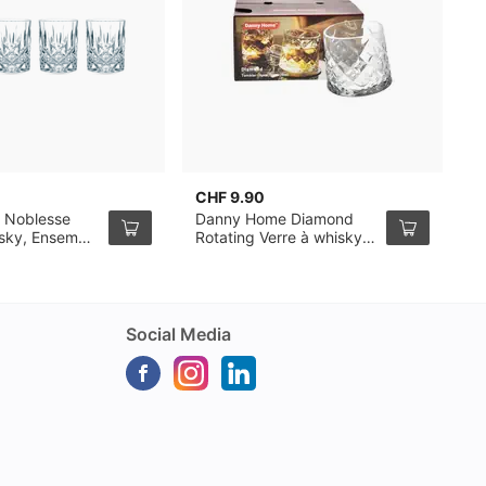
CHF 9.90
C
 Noblesse
Danny Home Diamond
R
isky, Ensemble
Rotating Verre à whisky
3
32cl, pack de 6
Social Media