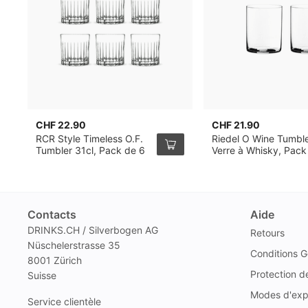
CHF 22.90
CHF 21.90
RCR Style Timeless O.F.
Riedel O Wine Tumbl
Tumbler 31cl, Pack de 6
Verre à Whisky, Pack
2
Contacts
Aide
DRINKS.CH / Silverbogen AG
Retours
Nüschelerstrasse 35
Conditions G
8001 Zürich
Protection 
Suisse
Modes d'exp
Service clientèle