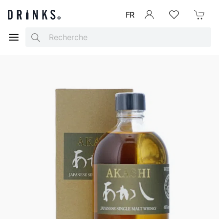
FR
Se connecter
Listes d'envies
Mon Pani
Search