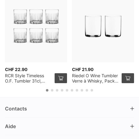
CHF 22.90
CHF 21.90
RCR Style Timeless
Riedel O Wine Tumbler
O.F. Tumbler 31cl,
Verre à Whisky, Pack
Pack de 6
de 2
Contacts
DRINKS.CH / Silverbogen AG
Aide
Nüschelerstrasse 35
8001 Zürich