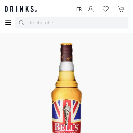
FR
Se connecter
Listes d'envies
Mon Pani
Search