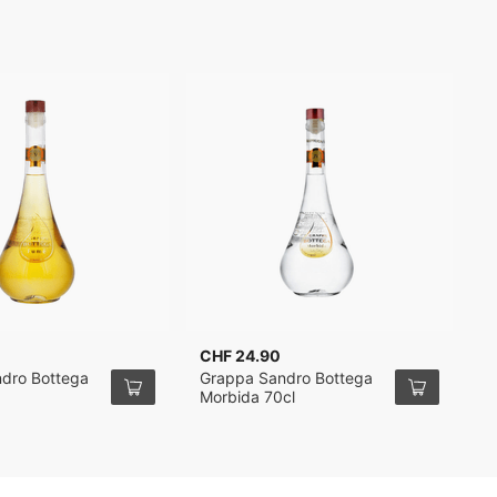
CHF 24.90
C
dro Bottega
Grappa Sandro Bottega
B
Morbida 70cl
G
7