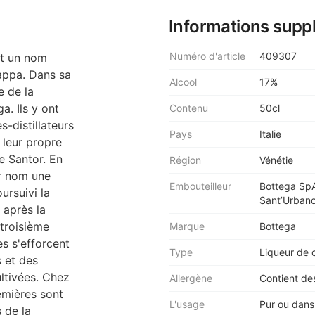
Informations supp
Numéro d'article
409307
ait un nom
appa. Dans sa
Alcool
17%
e de la
a. Ils y ont
Contenu
50cl
s-distillateurs
Pays
Italie
 leur propre
ie Santor. En
Région
Vénétie
eur nom une
Embouteilleur
Bottega SpA,
ursuivi la
Sant’Urbano
- après la
 troisième
Marque
Bottega
es s'efforcent
Type
Liqueur de 
 et des
ultivées. Chez
Allergène
Contient de
emières sont
L'usage
Pur ou dans
s de la