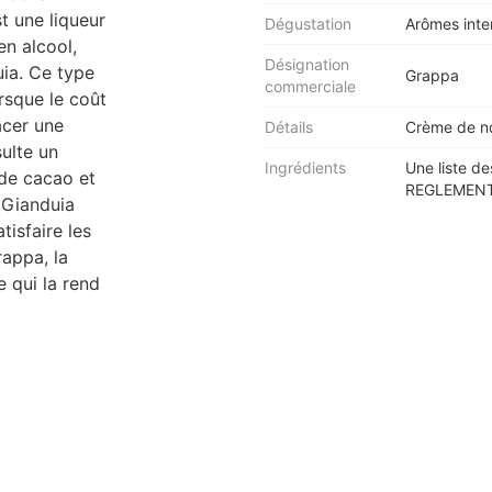
t une liqueur
Dégustation
Arômes inte
n alcool,
Désignation
ia. Ce type
Grappa
commerciale
rsque le coût
acer une
Détails
Crème de no
sulte un
Ingrédients
Une liste de
 de cacao et
REGLEMENT 
 Gianduia
isfaire les
rappa, la
e qui la rend