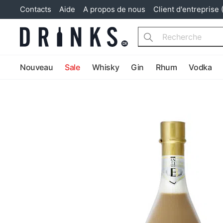
Contacts
Aide
A propos de nous
Client d'entreprise 
Search
Nouveau
Sale
Whisky
Gin
Rhum
Vodka