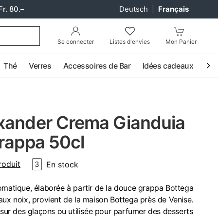
Fr. 80.–
Deutsch
|
Français
Se connecter
Listes d'envies
Mon Panier
Thé
Verres
Accessoires de Bar
Idées cadeaux
Coc
xander Crema Gianduia
rappa 50cl
roduit
En stock
3
omatique, élaborée à partir de la douce grappa Bottega
aux noix, provient de la maison Bottega près de Venise.
e sur des glaçons ou utilisée pour parfumer des desserts