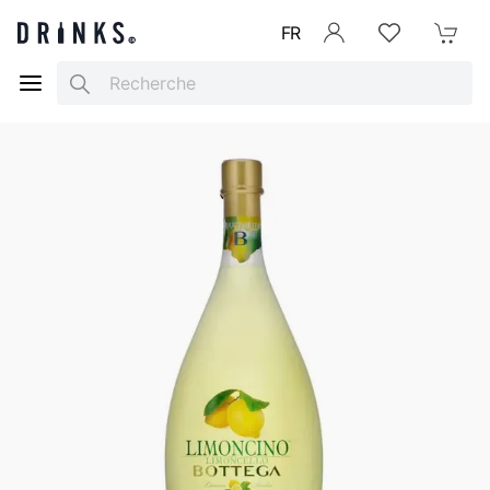
FR
Se connecter
Listes d'envies
Mon Pani
Search