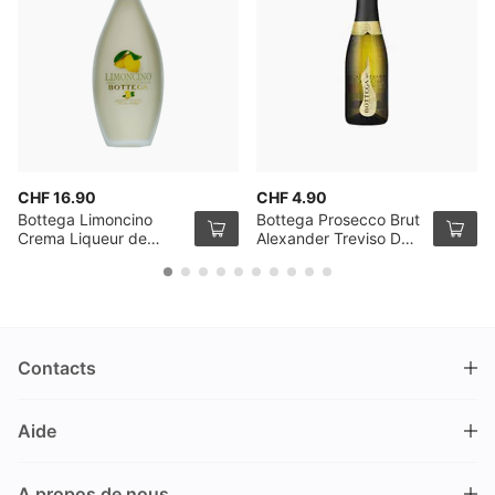
CHF 16.90
CHF 4.90
Bottega Limoncino
Bottega Prosecco Brut
Crema Liqueur de
Alexander Treviso DOC
crème au citron 50cl
2022 20cl
Contacts
DRINKS.CH / Silverbogen AG
Aide
Nüschelerstrasse 35
8001 Zürich
FAQ
Suisse
A propos de nous